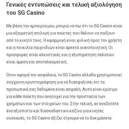
Γενικές εντυπώσεις και τελική αξιολόγηση
του SG Casino
Με βάση την εμπειρία μου, μπορώ να πω ότι το SG Casino είναι
μια εξαιρετική επιλογή για παίκτες που θέλουν να παίξουν
από το κινητό τους. Η εφαρμογή είναι φιλική προς τον χρήστη
και η ποικιλία παιχνιδιών είναι αρκετά ικανοποιητική. Οι
προσφορές είναι ελκυστικές και η εξυπηρέτηση πελατών
είναι άμεση και αποτελεσματική.
Όσον αφορά την ασφάλεια, το SG Casino ελλαδα χρησιμοποιεί
σύγχρονη κρυπτογράφηση για να διασφαλίσει ότι τα
προσωπικά σας δεδομένα είναι ασφαλή. Αυτό είναι κρίσιμο
για κάθε παίκτη που ανησυχεί για την προστασία των
χρημάτων και των στοιχείων του. Στην τελική, αν αναζητάτε
ένα αξιόπιστο και διασκεδαστικό καζίνο για κινητές
συσκευές, το SG Casino αξίζει σίγουρα να το δοκιμάσετε.