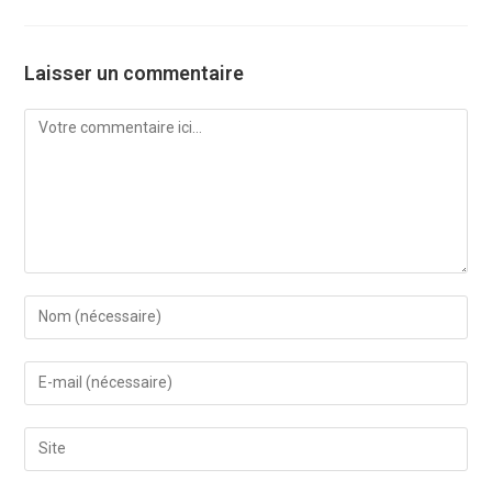
Laisser un commentaire
Comment
Enter
your
name
Enter
or
your
username
email
Enter
to
address
your
comment
to