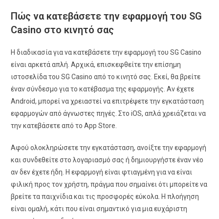
Πώς να κατεβάσετε την εφαρμογή του SG
Casino στο κινητό σας
Η διαδικασία για να κατεβάσετε την εφαρμογή του SG Casino
είναι αρκετά απλή. Αρχικά, επισκεφθείτε την επίσημη
ιστοσελίδα του SG Casino από το κινητό σας. Εκεί, θα βρείτε
έναν σύνδεσμο για το κατέβασμα της εφαρμογής. Αν έχετε
Android, μπορεί να χρειαστεί να επιτρέψετε την εγκατάσταση
εφαρμογών από άγνωστες πηγές. Στο iOS, απλά χρειάζεται να
την κατεβάσετε από το App Store.
Αφού ολοκληρώσετε την εγκατάσταση, ανοίξτε την εφαρμογή
και συνδεθείτε στο λογαριασμό σας ή δημιουργήστε έναν νέο
αν δεν έχετε ήδη. Η εφαρμογή είναι φτιαγμένη για να είναι
φιλική προς τον χρήστη, πράγμα που σημαίνει ότι μπορείτε να
βρείτε τα παιχνίδια και τις προσφορές εύκολα. Η πλοήγηση
είναι ομαλή, κάτι που είναι σημαντικό για μια ευχάριστη