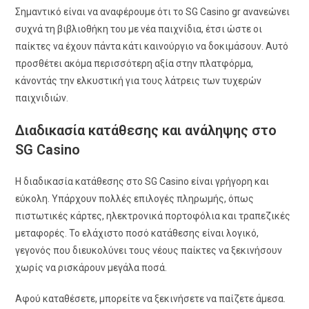
Σημαντικό είναι να αναφέρουμε ότι το SG Casino gr ανανεώνει
συχνά τη βιβλιοθήκη του με νέα παιχνίδια, έτσι ώστε οι
παίκτες να έχουν πάντα κάτι καινούργιο να δοκιμάσουν. Αυτό
προσθέτει ακόμα περισσότερη αξία στην πλατφόρμα,
κάνοντάς την ελκυστική για τους λάτρεις των τυχερών
παιχνιδιών.
Διαδικασία κατάθεσης και ανάληψης στο
SG Casino
Η διαδικασία κατάθεσης στο SG Casino είναι γρήγορη και
εύκολη. Υπάρχουν πολλές επιλογές πληρωμής, όπως
πιστωτικές κάρτες, ηλεκτρονικά πορτοφόλια και τραπεζικές
μεταφορές. Το ελάχιστο ποσό κατάθεσης είναι λογικό,
γεγονός που διευκολύνει τους νέους παίκτες να ξεκινήσουν
χωρίς να ρισκάρουν μεγάλα ποσά.
Αφού καταθέσετε, μπορείτε να ξεκινήσετε να παίζετε άμεσα.