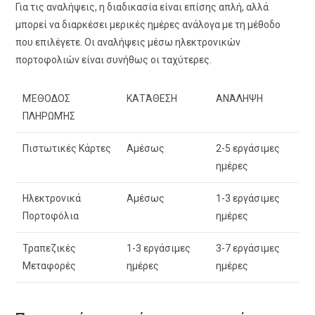
Για τις αναλήψεις, η διαδικασία είναι επίσης απλή, αλλά
μπορεί να διαρκέσει μερικές ημέρες ανάλογα με τη μέθοδο
που επιλέγετε. Οι αναλήψεις μέσω ηλεκτρονικών
πορτοφολιών είναι συνήθως οι ταχύτερες.
ΜΈΘΟΔΟΣ
ΚΑΤΆΘΕΣΗ
ΑΝΆΛΗΨΗ
ΠΛΗΡΩΜΉΣ
Πιστωτικές Κάρτες
Αμέσως
2-5 εργάσιμες
ημέρες
Ηλεκτρονικά
Αμέσως
1-3 εργάσιμες
Πορτοφόλια
ημέρες
Τραπεζικές
1-3 εργάσιμες
3-7 εργάσιμες
Μεταφορές
ημέρες
ημέρες