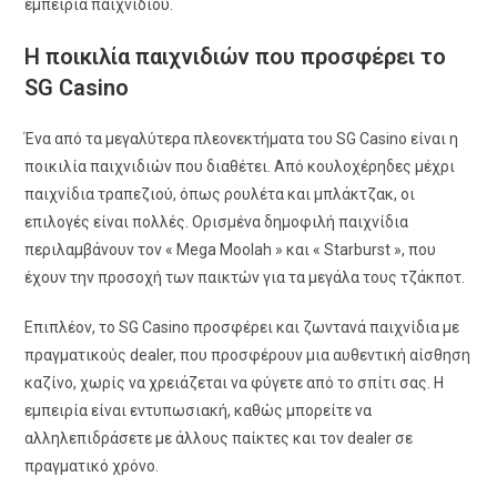
εμπειρία παιχνιδιού.
Η ποικιλία παιχνιδιών που προσφέρει το
SG Casino
Ένα από τα μεγαλύτερα πλεονεκτήματα του SG Casino είναι η
ποικιλία παιχνιδιών που διαθέτει. Από κουλοχέρηδες μέχρι
παιχνίδια τραπεζιού, όπως ρουλέτα και μπλάκτζακ, οι
επιλογές είναι πολλές. Ορισμένα δημοφιλή παιχνίδια
περιλαμβάνουν τον « Mega Moolah » και « Starburst », που
έχουν την προσοχή των παικτών για τα μεγάλα τους τζάκποτ.
Επιπλέον, το SG Casino προσφέρει και ζωντανά παιχνίδια με
πραγματικούς dealer, που προσφέρουν μια αυθεντική αίσθηση
καζίνο, χωρίς να χρειάζεται να φύγετε από το σπίτι σας. Η
εμπειρία είναι εντυπωσιακή, καθώς μπορείτε να
αλληλεπιδράσετε με άλλους παίκτες και τον dealer σε
πραγματικό χρόνο.