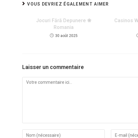
VOUS DEVRIEZ ÉGALEMENT AIMER
Jocuri Fără Depunere ❀
Casinos 
Romania
30 août 2025
Laisser un commentaire
Comment
Enter
Enter