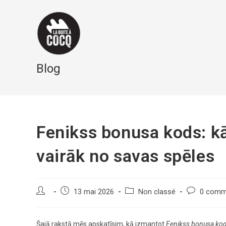
Skip
to
content
Blog
Fenikss bonusa kods: kā 
vairāk no savas spēles
Auteur/autrice
Post
Post
Post
13 mai 2026
Non classé
0 comm
de
published:
category:
comments:
la
publication :
Šajā rakstā mēs apskatīsim, kā izmantot
Fenikss bonusa ko