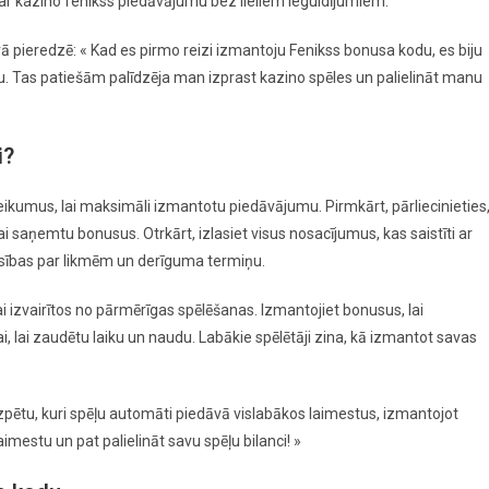
es ar kazino fenikss piedāvājumu bez lieliem ieguldījumiem.
savā pieredzē: « Kad es pirmo reizi izmantoju Fenikss bonusa kodu, es biju
. Tas patiešām palīdzēja man izprast kazino spēles un palielināt manu
i?
eikumus, lai maksimāli izmantotu piedāvājumu. Pirmkārt, pārliecinieties
lai saņemtu bonusus. Otrkārt, izlasiet visus nosacījumus, kas saistīti ar
sības par likmēm un derīguma termiņu.
ai izvairītos no pārmērīgas spēlēšanas. Izmantojiet bonusus, lai
i, lai zaudētu laiku un naudu. Labākie spēlētāji zina, kā izmantot savas
i izpētu, kuri spēļu automāti piedāvā vislabākos laimestus, izmantojot
mestu un pat palielināt savu spēļu bilanci! »