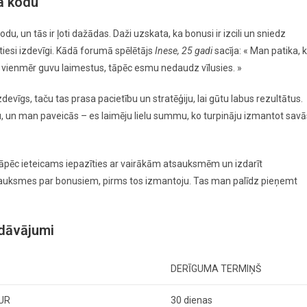
a kodu
, un tās ir ļoti dažādas. Daži uzskata, ka bonusi ir izcili un sniedz
r patiesi izdevīgi. Kādā forumā spēlētājs
Inese, 25 gadi
sacīja: « Man patika, 
 vienmēr guvu laimestus, tāpēc esmu nedaudz vīlusies. »
izdevīgs, taču tas prasa pacietību un stratēģiju, lai gūtu labus rezultātus.
, un man paveicās – es laimēju lielu summu, ko turpināju izmantot savā
s, tāpēc ieteicams iepazīties ar vairākām atsauksmēm un izdarīt
tsauksmes par bonusiem, pirms tos izmantoju. Tas man palīdz pieņemt
edāvājumi
DERĪGUMA TERMIŅŠ
EUR
30 dienas