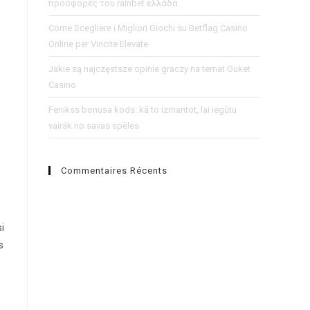
προσφορές του rainbet ελλάδα
Come Scegliere i Migliori Giochi su Betflag Casino
Online per Vincite Elevate
Jakie są najczęstsze opinie graczy na temat Guket
Casino
Fenikss bonusa kods: kā to izmantot, lai iegūtu
vairāk no savas spēles
Commentaires Récents
i
s