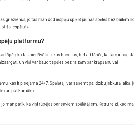
s griezienus, jo tas man dod iespēju spēlēt jaunas spēles bez bailēm n
ot šo iespēju! »
spēļu platformu?
ai tāpēc, ka tas piedāvā lieliskus bonusus, bet arī tāpēc, ka tam ir augst
r aizsargāti, un viņi var baudīt spēles bez raizēm par krāpšanu vai
stēmu, kas ir pieejama 24/7. Spēlētāji var saņemt palīdzību jebkurā laikā, j
tāku un patīkamāku.
, jo man patīk, ka viņi rūpējas par saviem spēlētājiem. Katru reizi, kad m