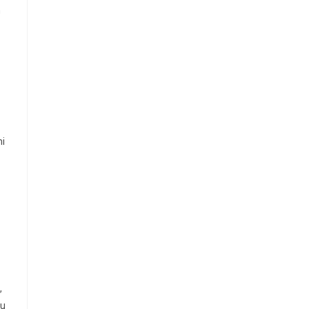
n
mi
,
nu