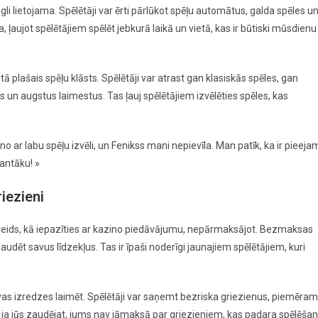
egli lietojama. Spēlētāji var ērti pārlūkot spēļu automātus, galda spēles u
āta, ļaujot spēlētājiem spēlēt jebkurā laikā un vietā, kas ir būtiski mūsdienu
tā plašais spēļu klāsts. Spēlētāji var atrast gan klasiskās spēles, gan
un augstus laimestus. Tas ļauj spēlētājiem izvēlēties spēles, kas
 ar labu spēļu izvēli, un Fenikss mani nepievīla. Man patīk, ka ir pieeja
santāku! »
iezieni
s veids, kā iepazīties ar kazino piedāvājumu, nepārmaksājot. Bezmaksas
udēt savus līdzekļus. Tas ir īpaši noderīgi jaunajiem spēlētājiem, kuri
t savas izredzes laimēt. Spēlētāji var saņemt bezriska griezienus, piemēram
a, ja jūs zaudējat, jums nav jāmaksā par griezieniem, kas padara spēlēša