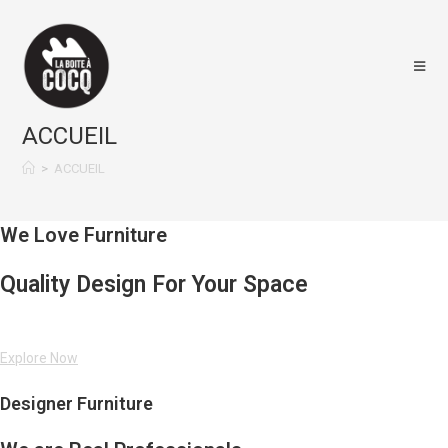
Skip
to
content
ACCUEIL
>
ACCUEIL
We Love Furniture
Quality Design For Your Space
Explore Now
Designer Furniture