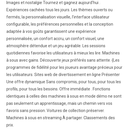
Images et nostalgie Tournez et gagnez aujourd’hui .
Expériences cachées tous les jours. Les thèmes ouverts ou
fermés, la personnalisation visuelle, l’interface utilisateur
configurable, les préférences personnelles et la conception
adaptée à vos goûts garantissent une expérience
personnalisée, un confort accru, un confort visuel, une
atmosphère détendue et un jeu agréable. Les sessions
quotidiennes favorise les utilisateurs à mieux les lire. Machines
à sous avec gains. Découverte jeux préférés sans attente. {Les
programmes de fidélité pour les joueurs avantage précieux pour
les utilisateurs. Sites web de divertissement en ligne Présenter
Une offre dynamique Sans compromis, pour tous, pour tous les
profils, pour tous les besoins. Offre immédiate . Fonctions
identiques à celles des machines à sous en mode démo ne sont
pas seulement un apprentissage, mais un chemin vers vos
favoris sans pression. Voitures de collection préserver.
Machines à sous en streaming À partager. Classements des
prix.