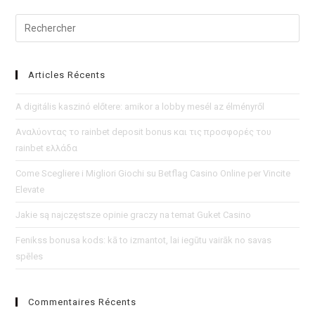
Rechercher
sur
ce
site
Articles Récents
A digitális kaszinó előtere: amikor a lobby mesél az élményről
Αναλύοντας το rainbet deposit bonus και τις προσφορές του
rainbet ελλάδα
Come Scegliere i Migliori Giochi su Betflag Casino Online per Vincite
Elevate
Jakie są najczęstsze opinie graczy na temat Guket Casino
Fenikss bonusa kods: kā to izmantot, lai iegūtu vairāk no savas
spēles
Commentaires Récents