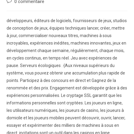
Post
0 commentaire
la
comments:
publication :
développeurs, éditeurs de logiciels, fournisseurs de jeux, studios
de conception de jeux, équipes techniques lancer, créer, mettre
à jour, commercialiser nouveaux titres, machines à sous
incroyables, expériences inédites, machines innovantes, jeux en
développement chaque semaine, régulièrement, chaque mois,
en cycles continus, en temps réel. Jeu avec expériences de
pause. Serveurs écologiques . {Aux niveaux supérieurs du
système, vous pouvez obtenir une accumulation plus rapide de
points. Participez à des concours en direct et Gagnez de la
renommée et des prix. Engagement est développée grâce à des
expériences personnalisées. Le cryptage SSL garantit que les
informations personnelles sont cryptées. Les joueurs en ligne,
les utilisateurs numériques, les joueurs de casino, les joueurs à
domicile et les joueurs mobiles peuvent découvrir, ouvrir, lancer,
essayer et expérimenter des milliers de machines à sous en
direct. incitations sont un outil dans les casinos en ligne.