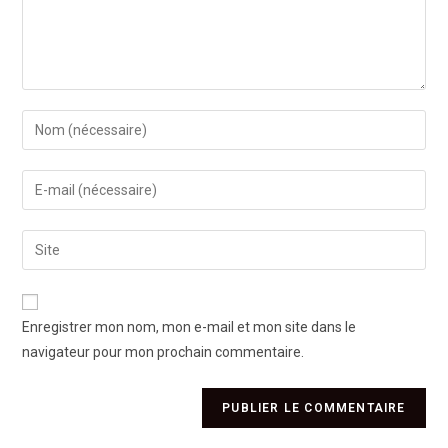
Enter
your
name
Enter
or
your
username
email
Enter
to
address
your
comment
to
website
comment
URL
Enregistrer mon nom, mon e-mail et mon site dans le
(optional)
navigateur pour mon prochain commentaire.