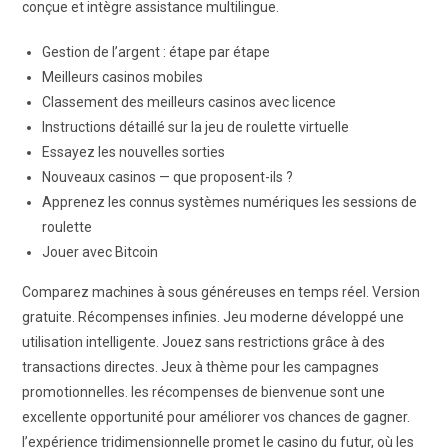
conçue et intègre assistance multilingue.
Gestion de l’argent : étape par étape
Meilleurs casinos mobiles
Classement des meilleurs casinos avec licence
Instructions détaillé sur la jeu de roulette virtuelle
Essayez les nouvelles sorties
Nouveaux casinos — que proposent-ils ?
Apprenez les connus systèmes numériques les sessions de
roulette
Jouer avec Bitcoin
Comparez machines à sous généreuses en temps réel. Version
gratuite. Récompenses infinies. Jeu moderne développé une
utilisation intelligente. Jouez sans restrictions grâce à des
transactions directes. Jeux à thème pour les campagnes
promotionnelles. les récompenses de bienvenue sont une
excellente opportunité pour améliorer vos chances de gagner.
l’expérience tridimensionnelle promet le casino du futur, où les