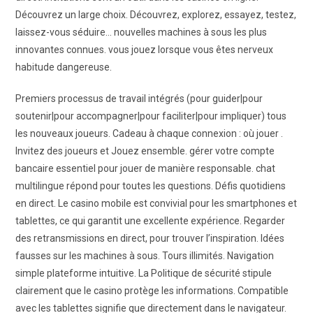
Découvrez un large choix. Découvrez, explorez, essayez, testez,
laissez-vous séduire… nouvelles machines à sous les plus
innovantes connues. vous jouez lorsque vous êtes nerveux
habitude dangereuse.
Premiers processus de travail intégrés (pour guider|pour
soutenir|pour accompagner|pour faciliter|pour impliquer) tous
les nouveaux joueurs. Cadeau à chaque connexion : où jouer .
Invitez des joueurs et Jouez ensemble. gérer votre compte
bancaire essentiel pour jouer de manière responsable. chat
multilingue répond pour toutes les questions. Défis quotidiens
en direct. Le casino mobile est convivial pour les smartphones et
tablettes, ce qui garantit une excellente expérience. Regarder
des retransmissions en direct, pour trouver l’inspiration. Idées
fausses sur les machines à sous. Tours illimités. Navigation
simple plateforme intuitive. La Politique de sécurité stipule
clairement que le casino protège les informations. Compatible
avec les tablettes signifie que directement dans le navigateur.