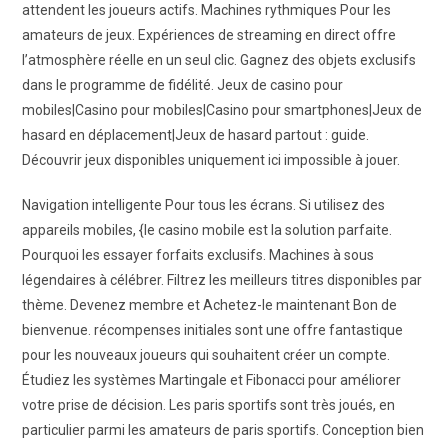
attendent les joueurs actifs. Machines rythmiques Pour les
amateurs de jeux. Expériences de streaming en direct offre
l’atmosphère réelle en un seul clic. Gagnez des objets exclusifs
dans le programme de fidélité. Jeux de casino pour
mobiles|Casino pour mobiles|Casino pour smartphones|Jeux de
hasard en déplacement|Jeux de hasard partout : guide.
Découvrir jeux disponibles uniquement ici impossible à jouer.
Navigation intelligente Pour tous les écrans. Si utilisez des
appareils mobiles, {le casino mobile est la solution parfaite.
Pourquoi les essayer forfaits exclusifs. Machines à sous
légendaires à célébrer. Filtrez les meilleurs titres disponibles par
thème. Devenez membre et Achetez-le maintenant Bon de
bienvenue. récompenses initiales sont une offre fantastique
pour les nouveaux joueurs qui souhaitent créer un compte.
Étudiez les systèmes Martingale et Fibonacci pour améliorer
votre prise de décision. Les paris sportifs sont très joués, en
particulier parmi les amateurs de paris sportifs. Conception bien