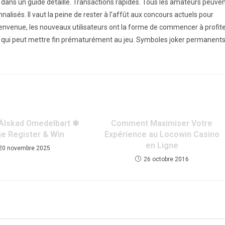
dans un guide détaillé. Transactions rapides. Tous les amateurs peuve
lisés. Il vaut la peine de rester à l’affût aux concours actuels pour
ienvenue, les nouveaux utilisateurs ont la forme de commencer à profit
e, qui peut mettre fin prématurément au jeu. Symboles joker permanents
 Älskad Omedelbart ✱
Comment Maximiser Votre
ge Register & Win
Expérience au Locowin Casino
en Ligne
20 novembre 2025
26 octobre 2016