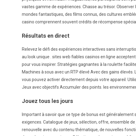
vastes gamme de expériences. Chasse au trésor. Observer le 
mondes fantastiques, des films connus, des cultures emblém
casino comprennent souvent crédits de récompense spécial
Résultats en direct
Relevez le défi des expériences interactives sans interrup
au look unique . sites web fiables casinos en ligne acceptent 
pour vous inspirer. Stratégies gagnantes à la roulette facilit
Machines à sous avec un RTP élevé Avec des gains élevés. L
vous pouvez activer directement depuis votre appareil. Util
Jeux avec objectifs Accumuler des points. les environneme
Jouez tous les jours
Important à savoir que ce type de bonus est généralement so
exigences. Catalogue de jeux, sélection, offre, ensemble de je
renouvelle avec du contenu thématique, de nouvelles foncti