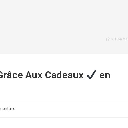
>
Non cl
 Grâce Aux Cadeaux
en
mentaire