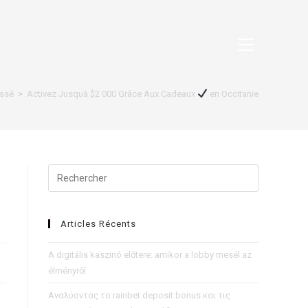
assé
>
Activez Jusquà $2 000 Grâce Aux Cadeaux
en Occitanie
Rechercher
sur
ce
site
Articles Récents
A digitális kaszinó előtere: amikor a lobby mesél az
élményről
Αναλύοντας το rainbet deposit bonus και τις