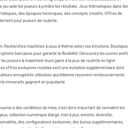
jeu aide les joueurs à prédire les résultats. Jeux thématiques dans de
atiques, des époques historiques, des concepts créatifs. Offres de
ement pour joueurs de roulette.
tion. Recherchez machines à sous à thème selon vos émotions. Boutique
options bancaires pour garantir la flexibilité. Découvrez les scores actif
e les joueurs à maximiser leurs gains à la jeux de roulette en ligne.
es offres exclusives mobiles sont une incitation supplémentaire dont
isateurs enregistrés utilisation quotidienne reçoivent remboursements.
nts immersifs gagnent en popularité.
umis à des conditions de mise, il est donc important de connaître les
ux, collection numérique élargit, met à jour, enrichit, diversifie,
onnalités, des configurations exclusives, des bonus supplémentaires,