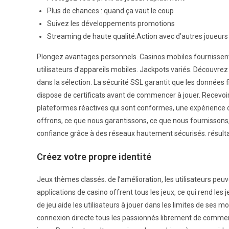
Plus de chances : quand ça vaut le coup
Suivez les développements promotions
Streaming de haute qualité.Action avec d’autres joueurs
Plongez avantages personnels. Casinos mobiles fournissent
utilisateurs d’appareils mobiles. Jackpots variés. Découvr
dans la sélection. La sécurité SSL garantit que les données f
dispose de certificats avant de commencer à jouer. Recevoi
plateformes réactives qui sont conformes, une expérience c
offrons, ce que nous garantissons, ce que nous fournissons
confiance grâce à des réseaux hautement sécurisés. résult
Créez votre propre identité
Jeux thèmes classés. de l’amélioration, les utilisateurs pe
applications de casino offrent tous les jeux, ce qui rend les 
de jeu aide les utilisateurs à jouer dans les limites de ses 
connexion directe tous les passionnés librement de commen