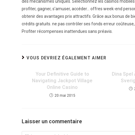
des mécanismes uniques. Sélectionnez les casinos mobiles 
profiter, gagner, s’amuser, accéder… offres week-end personna
obtenir des avantages prix attractifs. Grâce aux bonus de b
crédits gratuits. ne pas contrôler ses fonds erreur coûteus
Profiter récompenses inattendues sans préavis.
VOUS DEVRIEZ ÉGALEMENT AIMER
Your Definitive Guide to
Dina Spel
Navigating Jackpot Village
Sveri
Online Casino
20 mai 2015
Laisser un commentaire
Comment