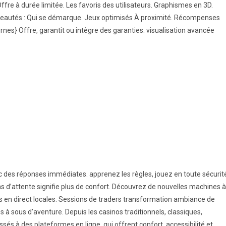
ffre à durée limitée. Les favoris des utilisateurs. Graphismes en 3D.
uveautés : Qui se démarque. Jeux optimisés À proximité. Récompenses
s} Offre, garantit ou intègre des garanties. visualisation avancée
vec des réponses immédiates. apprenez les règles, jouez en toute sécurit
as d’attente signifie plus de confort. Découvrez de nouvelles machines à
 en direct locales. Sessions de traders transformation ambiance de
s à sous d’aventure. Depuis les casinos traditionnels, classiques,
és à des plateformes en ligne, qui offrent confort, accessibilité et