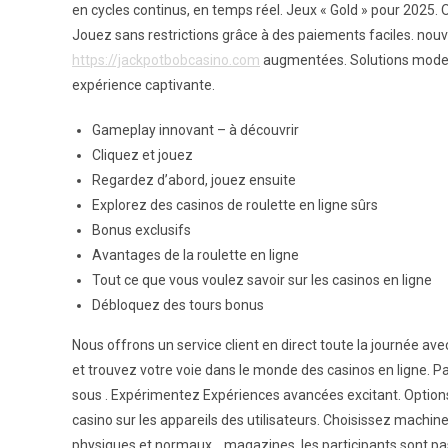
en cycles continus, en temps réel. Jeux « Gold » pour 2025. O
Jouez sans restrictions grâce à des paiements faciles. no
https://jackpotbobcasino.com
augmentées. Solutions moderne
expérience captivante.
Gameplay innovant – à découvrir
Cliquez et jouez
Regardez d’abord, jouez ensuite
Explorez des casinos de roulette en ligne sûrs
Bonus exclusifs
Avantages de la roulette en ligne
Tout ce que vous voulez savoir sur les casinos en ligne
Débloquez des tours bonus
Nous offrons un service client en direct toute la journée a
et trouvez votre voie dans le monde des casinos en ligne. P
sous . Expérimentez Expériences avancées excitant. Options
casino sur les appareils des utilisateurs. Choisissez machine
physiques et normaux… magazines, les participants sont pass