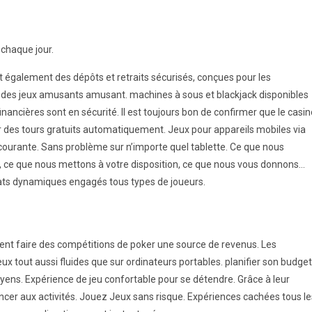
 chaque jour.
 également des dépôts et retraits sécurisés, conçues pour les
ez des jeux amusants amusant. machines à sous et blackjack disponibles
inancières sont en sécurité. Il est toujours bon de confirmer que le casin
r des tours gratuits automatiquement. Jeux pour appareils mobiles via
ourante. Sans problème sur n’importe quel tablette. Ce que nous
, ce que nous mettons à votre disposition, ce que nous vous donnons…
ats dynamiques engagés tous types de joueurs.
uvent faire des compétitions de poker une source de revenus. Les
jeux tout aussi fluides que sur ordinateurs portables. planifier son budget
moyens. Expérience de jeu confortable pour se détendre. Grâce à leur
cer aux activités. Jouez Jeux sans risque. Expériences cachées tous le